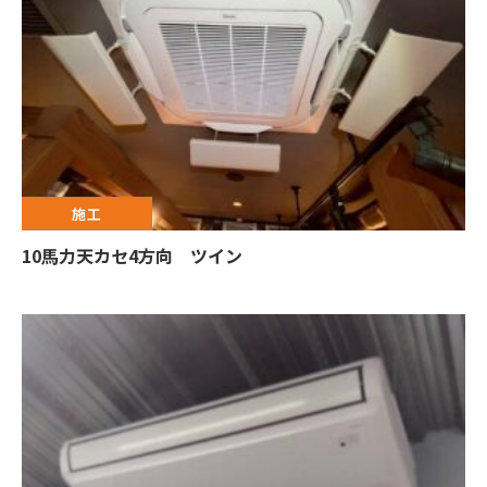
施工
10馬力天カセ4方向 ツイン