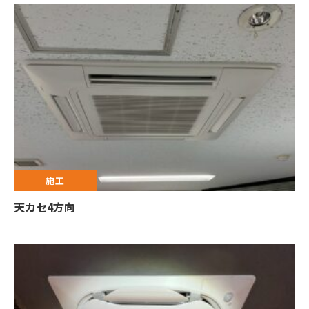
施工
天カセ4方向